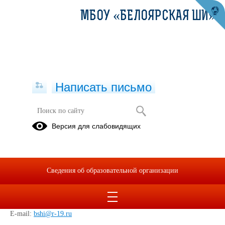
МБОУ «БЕЛОЯРСКАЯ ШИ»
Написать письмо
Муниципальный консультационный
Версия для слабовидящих
центр психолого-педагогической
помощи
Наш адрес: 655650 Республика Хакасия, Алтайский район, с.
Сведения об образовательной организации
Белый Яр, ул. Кирова, д.2
телефон: +7(39041) 3-33-86
Электронная почта:
E-mail:
bshi@r-19.ru