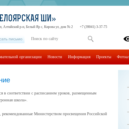
ЕЛОЯРСКАЯ ШИ»
п, Алтайский р-н, Белый Яр с, Кирова ул, дом № 2
+7 (39041) 3-37-75
сать письмо
овательной организации
Новости
Информация
Проекты
Фотоа
ние
ся в соответствии с расписанием уроков, размещенным
тронная школа».
, рекомендованные Министерством просвещения Российской