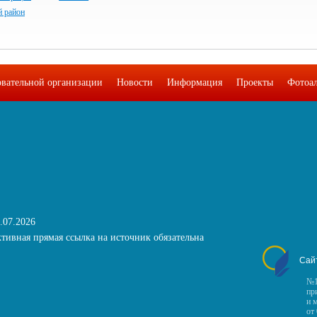
й район
овательной организации
Новости
Информация
Проекты
Фотоа
.07.2026
тивная прямая ссылка на источник обязательна
Сай
№1
пр
и 
от