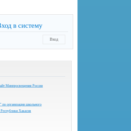
Вход в систему
Вход
айт Минпросвещения России
" по организации школьного
Республики Хакасия