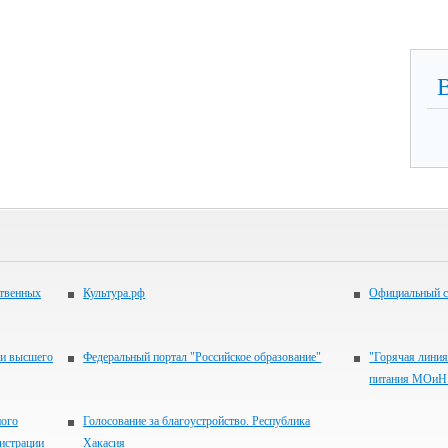
ственных
Культура.рф
Официальный с
 и высшего
Федеральный портал "Российское образование"
"Горячая линия
питания МОиН 
ного
Голосование за благоустройство. Республика
истрации
Хакасия