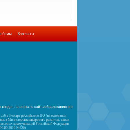
льбомы
Контакты
т создан на портале сайтыобразованию.рф
556 в Реестре российского ПО (на основании
иказа Министерства цифрового развития, связи
массовых коммуникаций Российской Федерации
 06.09.2016 №426)