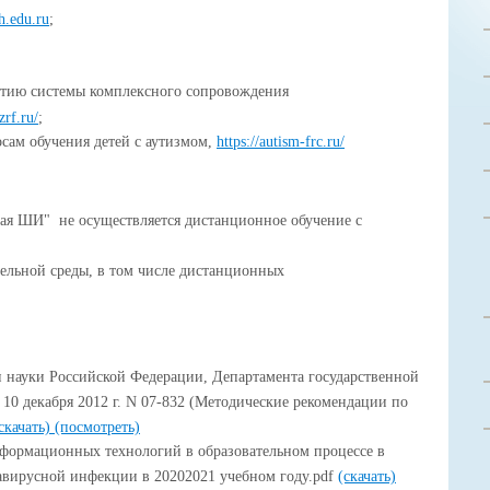
h.edu.ru
;
итию системы комплексного сопровождения
zrf.ru/
;
сам обучения детей с аутизмом,
https://autism-frc.ru/
я ШИ" не осуществляется дистанционное обучение с
ельной среды, в том числе дистанционных
 науки Российской Федерации, Департамента государственной
 10 декабря 2012 г. N 07-832 (Методические рекомендации по
скачать)
(посмотреть)
формационных технологий в образовательном процессе в
авирусной инфекции в 20202021 учебном году.pdf
(скачать)