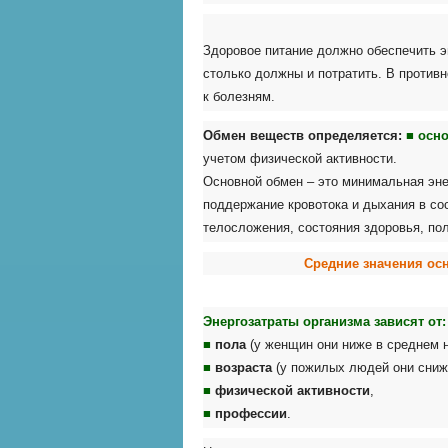
Здоровое питание должно обеспечить э
столько должны и потратить. В против
к болезням.
Обмен веществ определяется:
■ осн
учетом физической активности.
Основной обмен – это минимальная эне
поддержание кровотока и дыхания в сос
телосложения, состояния здоровья, пол
Средние значения осн
Энергозатраты организма зависят от:
■
пола
(у женщин они ниже в среднем 
■
возраста
(у пожилых людей они сниж
■
физической активности
,
■
профессии
.