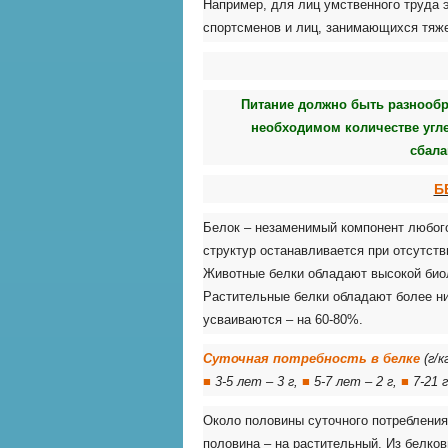
Например, для лиц умственного труда э
спортсменов и лиц, занимающихся тяже
Питание должно быть разнообр
необходимом количестве угле
сбала
Б
Белок – незаменимый компонент любого 
структур останавливается при отсутст
Животные белки обладают высокой био
Растительные белки обладают более ни
усваиваются – на 60-80%.
Суточная потребность в белке
(г/
■
3-5 лет – 3 г,
■
5-7 лет – 2 г,
■
7-21 г
Около половины суточного потребления
половина – на растительный.
Из белков