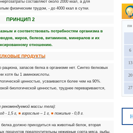
нергозатраты составляют около 2000 ккал, а для
лым физическим трудом, - до 4000 ккал в сутки.
ПРИНЦИП 2
пн
азным и соответствовать потребностям организма в
водов, жиров, белков, витаминов, минералов и их
нсированному отношению.
6
ЕЛКОВЫЕ ПРОДУКТЫ
13
рациона, запасов белка в организме нет. Синтез белковых
вии хотя бы 1 аминокислоты.
20
логической ценностью, усваиваются более чем на 90%.
27
зкой биологической ценностью, труднее перевариваются,
кг рекомендуемой массы тела):
од - 1,5 г,
■
взрослые – 1 г,
■
пожилые - 0,8 г.
Н
 белка должно приходиться на животный белок, вторая
ых продуктов предпочтительны нежирные сорта мяса, рыбы,