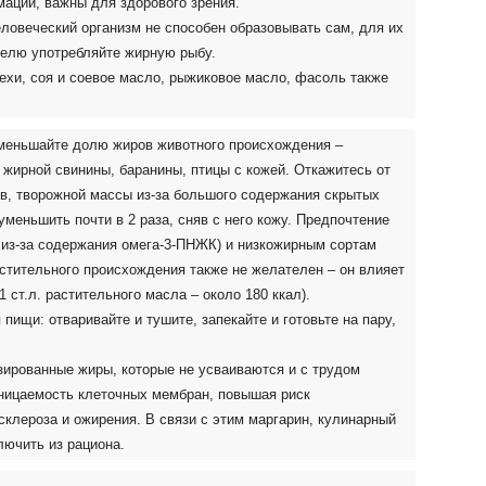
ации, важны для здорового зрения.
ловеческий организм
не способен образовывать сам, для их
еделю употребляйте жирную рыбу.
рехи, соя и соевое масло, рыжиковое масло, фасоль также
меньшайте долю жиров животного происхождения –
жирной свинины, баранины, птицы с кожей. Откажитесь от
ов, творожной массы из-за большого содержания скрытых
меньшить почти в 2 раза, сняв с него кожу. Предпочтение
 из-за содержания омега-3-ПНЖК) и низкожирным сортам
стительного происхождения также не желателен – он влияет
 ст.л. растительного масла – около 180 ккал).
ищи: отваривайте и тушите, запекайте и готовьте на пару,
зированные жиры, которые не усваиваются и с трудом
оницаемость клеточных мембран, повышая риск
осклероза и ожирения. В связи с этим маргарин, кулинарный
лючить из рациона.