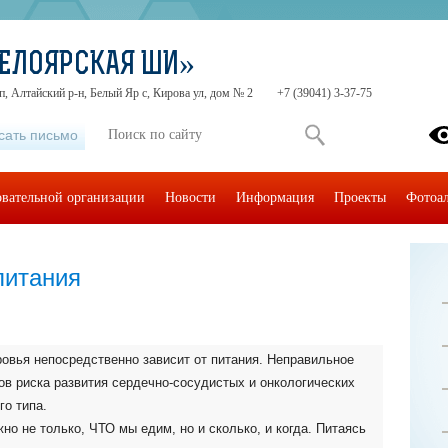
ЕЛОЯРСКАЯ ШИ»
п, Алтайский р-н, Белый Яр с, Кирова ул, дом № 2
+7 (39041) 3-37-75
сать письмо
овательной организации
Новости
Информация
Проекты
Фотоа
питания
ровья непосредственно зависит от питания. Неправильное
ов риска развития сердечно-сосудистых и онкологических
го типа.
но не только, ЧТО мы едим, но и сколько, и когда. Питаясь