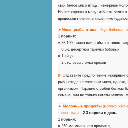
сыр, белое мясо птицы, нежирные моло
Но все хорошо в меру: избыток белка в
процессов гниения в кишечнике (единов
►
Мя
со, рыба, птица
, яйца, бобовые, 
1 порция:
= 85-100 г мяса или рыбы в готовом вид
= 0,5-1 десертной тарелки бобовых,
= 1 яйцо,
= 2 столовых ложки орехов
!!!
Отдавайте предпочтение нежирным со
рыбы сходен с составом мяса, однако,
организмом. Наравне с рыбой белком бо
семена, они не только богаты белком,
►
Молочные продукты
(молоко, кефи
творог, сыр)
– 2-3 порции в день.
1 порция:
= 250 мл молочного продукта,