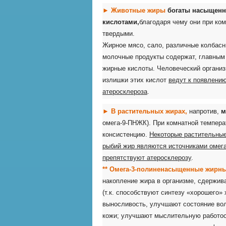
►
Животные жиры
богаты насыщен
кислотами,
благодаря чему они при ко
твердыми.
Жирное мясо, сало, различные колбас
молочные продукты содержат, главным
жирные кислоты. Человеческий организ
излишки этих кислот
ведут к появлени
атеросклероза
.
►
В растительных жирах,
напротив,
м
омега-9-ПНЖК). При комнатной темпер
консистенцию.
Некоторые растительные
рыбий жир являются источниками омега
препятствуют атеросклерозу
.
** Омега-3-полиненасыщенные жирн
накопление жира в организме, сдержив
(т.к. способствуют синтезу «хорошего»
выносливость, улучшают состояние воло
кожи; улучшают мыслительную работос