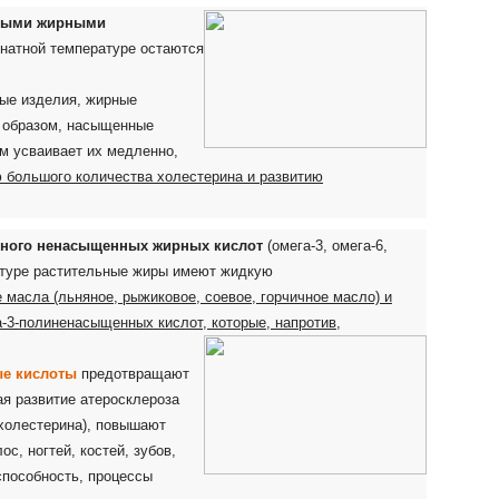
ными жирными
мнатной температуре остаются
ные изделия, жирные
 образом, насыщенные
м усваивает их медленно,
ю большого количества холестерина и развитию
ного ненасыщенных жирных кислот
(омега-3, омега-6,
атуре растительные жиры имеют жидкую
 масла (льняное, рыжиковое, соевое, горчичное масло) и
-3-полиненасыщенных кислот, которые, напротив,
ые кислоты
предотвращают
ая развитие атеросклероза
 холестерина), повышают
с, ногтей, костей, зубов,
пособность, процессы