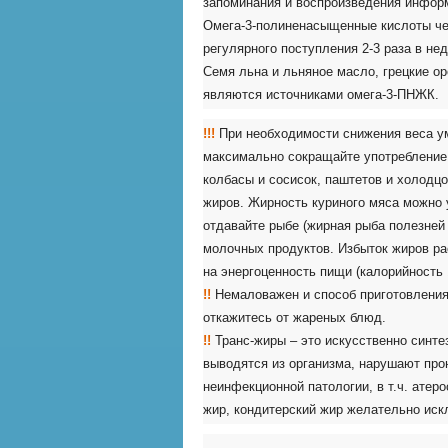
запоминания и воспроизведения информ
Омега-3-полиненасыщенные кислоты че
регулярного поступления 2-3 раза в н
Семя льна и льняное масло, грецкие о
являются источниками омега-3-ПНЖК.
!!!
При необходимости снижения веса у
максимально сокращайте употребление 
колбасы и сосисок, паштетов и холодц
жиров. Жирность куриного мяса можно у
отдавайте рыбе (жирная рыба полезней
молочных продуктов. Избыток жиров ра
на энергоценность пищи (калорийность 1
!!
Немаловажен и способ приготовления п
откажитесь от жареных блюд.
!!
Транс-жиры – это искусственно синте
выводятся из организма, нарушают пр
неинфекционной патологии, в т.ч. атер
жир, кондитерский жир желательно иск