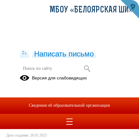
МБОУ «БЕЛОЯРСКАЯ ШИ»
Написать письмо
Для родителей в каникулы!
Версия для слабовидящих
28.05.2025
Сведения об образовательной организации
PAMYaTKA_Preduprezhdenie_roditelyam_po_Bankovskim_kartam.
(скачать)
(посмотреть)
Dlya_roditeley_v_kanikuly.pdf
(скачать)
(посмотреть)
Дата создания: 28.05.2025